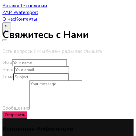
Каталог
Технологии
ZAP Watersport
О нас
Контакты
ru
Свяжитесь с Нами
Есть вопросы? Мы будем рады вас слышать.
Имя
Email
Тема
Сообщение
Отправить
Контактная Информация