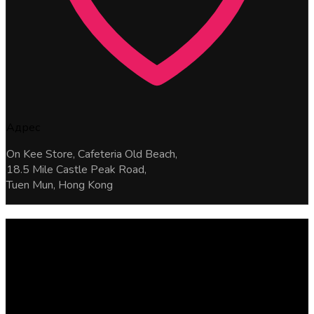
Адрес
On Kee Store, Cafeteria Old Beach,
18.5 Mile Castle Peak Road,
Tuen Mun, Hong Kong
Свяжитесь с нами по любым
вопросам
Мы всегда готовы к сотрудничеству. Просто оставьте
нам сообщение.