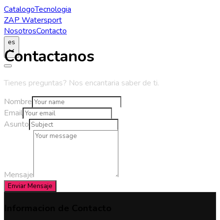
Catalogo
Tecnologia
ZAP Watersport
Nosotros
Contacto
es
Contactanos
Tienes preguntas? Nos encantaria saber de ti.
Nombre
Email
Asunto
Mensaje
Enviar Mensaje
Informacion de Contacto